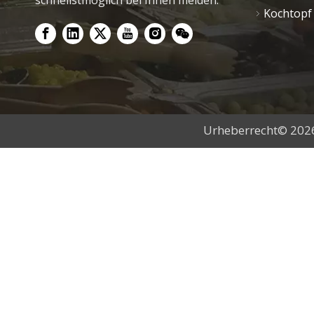
schnellstmöglich bei Ihnen melden.
Kochtopf
Urheberrecht©
202