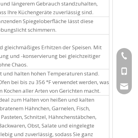
en und längerem Gebrauch standzuhalten,
ass Ihre Küchengeräte zuverlässig sind.
änzenden Spiegeloberfläche lässt diese
bungslicht schimmern.
nd gleichmäßiges Erhitzen der Speisen. Mit
g und -konservierung bei gleichzeitiger
+86-189
ohne Chaos.
+86-189
t und halten hohen Temperaturen stand.
fen bei bis zu 356 °F verwendet werden, was
aiyuluo
um Kochen aller Arten von Gerichten macht.
deal zum Halten von heißen und kalten
gebratenem Hähnchen, Garnelen, Fisch,
, Pasteten, Schnitzel, Hähnchenstäbchen,
 Backwaren, Obst, Salate und eingelegte
lebig und zuverlässig, sodass Sie ganz