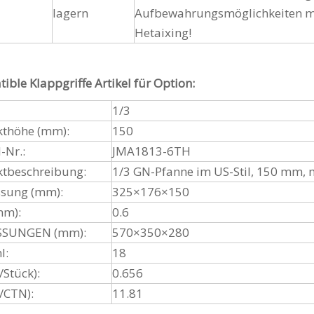
lagern
Aufbewahrungsmöglichkeiten mi
Hetaixing!
ible Klappgriffe Artikel für Option:
1/3
thöhe (mm):
150
-Nr.:
JMA1813-6TH
tbeschreibung:
1/3 GN-Pfanne im US-Stil, 150 mm, 
sung (mm):
325×176×150
mm):
0.6
SUNGEN (mm):
570×350×280
l:
18
Stück):
0.656
/CTN):
11.81