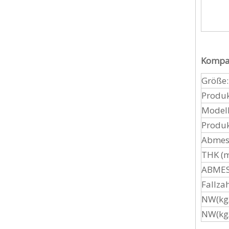
Kompat
Größe:
Produk
Modell
Produk
Abmes
THK (
ABMES
Fallzah
NW(kg/
NW(kg