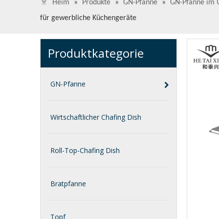
Heim
»
Produkte
»
GN-Pfanne
»
GN-Pfanne im U
für gewerbliche Küchengeräte
Produktkategorie
GN-Pfanne
Wirtschaftlicher Chafing Dish
Roll-Top-Chafing Dish
Bratpfanne
Topf