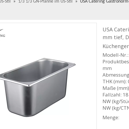
S-Stil
»
1/3 1/3 GN-Pfanne im US-Stil
»
USA Catering Gastronorm
USA Cater
mm tief, 
Küchenge
Modell-Nr.
Produktbesc
mm
Abmessung
THK (mm): 
Maße (mm):
Fallzahl: 18
NW (kg/Stüc
NW (kg/CTN
Menge: