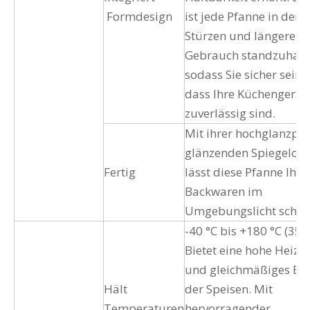
Formdesign
ist jede Pfanne in der 
Stürzen und längerem
Gebrauch standzuhalt
sodass Sie sicher sein 
dass Ihre Küchengerät
zuverlässig sind.
Mit ihrer hochglanzpol
glänzenden Spiegelobe
Fertig
lässt diese Pfanne Ihre
Backwaren im
Umgebungslicht schi
-40 °C bis +180 °C (356
Bietet eine hohe Heizef
und gleichmäßiges Erh
Hält
der Speisen. Mit
Temperaturen
hervorragender