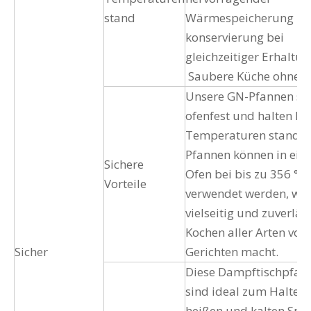
stand
Wärmespeicherung un
konservierung bei
gleichzeitiger Erhaltun
Saubere Küche ohne C
Unsere GN-Pfannen si
ofenfest und halten h
Temperaturen stand. 
Pfannen können in ei
Sichere
Ofen bei bis zu 356 °F
Vorteile
verwendet werden, was
vielseitig und zuverlä
Kochen aller Arten von
Sicher
Gerichten macht.
Diese Dampftischpfan
sind ideal zum Halten
heißen und kalten Spe