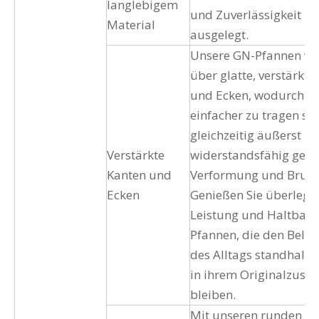
langlebigem
und Zuverlässigkeit
Material
ausgelegt.
Unsere GN-Pfannen ve
über glatte, verstärkte
und Ecken, wodurch si
einfacher zu tragen si
gleichzeitig äußerst
Verstärkte
widerstandsfähig geg
Kanten und
Verformung und Bruch
Ecken
Genießen Sie überlege
Leistung und Haltbarke
Pfannen, die den Bela
des Alltags standhalte
in ihrem Originalzust
bleiben.
Mit unseren runden E