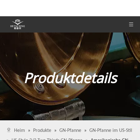
Produktdetails
Heim
»
Produkte
»
GN-Pfanne
»
GN-Pfanne im US-Stil