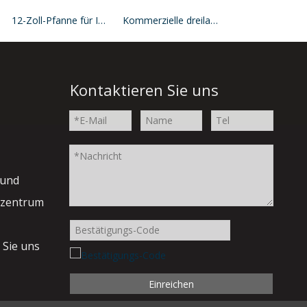
12-Zoll-Pfanne für Induktionsherde, kompatibel
Kommerzielle dreilagige Bratpfanne tief, optimal für Induktion
Kontaktieren Sie uns
 und
szentrum
 Sie uns
Einreichen