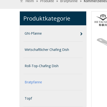
Heim
»
Produkte
»
Bratpfanne
»
Kommerzielles d
Produktkategorie
GN-Pfanne
Wirtschaftlicher Chafing Dish
Roll-Top-Chafing Dish
Bratpfanne
Topf