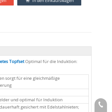
gen
In den Einkaufswagen
tetes Topfset
Optimal für die Induktion:
 sorgt für eine gleichmäßige
herung
felder und optimal für Induktion
+86-189
 dauerhaft gesichert mit Edelstahlnieten;