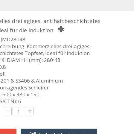
les dreilagiges, antihaftbeschichtetes
deal für die Induktion
: JMD28048
chreibung: Kommerzielles dreilagiges,
chichtetes Topfset, ideal für Induktion
Φ DIAM ˣ H (mm): 280ˣ48
0,8
oll
SS201 & SS406 & Aluminium
vorragendes Schleifen
 600 x 380 x 150
CS/CTN): 6