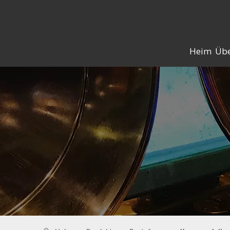
Heim
Übe