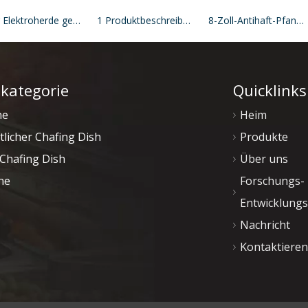
Für Elektroherde geeignetes, dreilagiges, antihaftbeschichtetes Kochgeschirrset aus Edelstahl
1 Produktbeschreibung: 9-Zoll-Antihaft-Kochgeschirr-Sets, Pfanne für Elektroherd
8-Zoll-Antihaft-Pfannenset für Elektrokochfeld
kategorie
Quicklinks
ne
Heim
tlicher Chafing Dish
Produkte
Chafing Dish
Über uns
ne
Forschungs-
Entwicklung
Nachricht
Kontaktieren