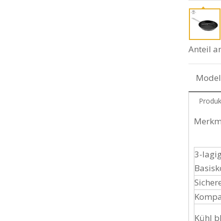
Anteil a
Model
Produk
Merkma
3-lagi
Basisk
Sichere
Kompat
Kühl b