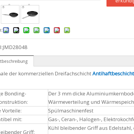
erkundi
n:
l:
JMD28048
tbeschreibung
le der kommerziellen Dreifachschicht
Antihaftbeschich
ge Bonding-
Der 3 mm dicke Aluminiumkernboden
onstruktion:
Wärmeverteilung und Wärmespeic
 Vorteile:
Spülmaschinenfest
ibel mit:
Gas-, Ceran-, Halogen-, Elektrokoch
Kühl bleibender Griff aus Edelstahl,
leibender Griff: