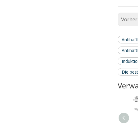
Vorher
Antihaf
Antihaf
Indukti
Die best
Verwa