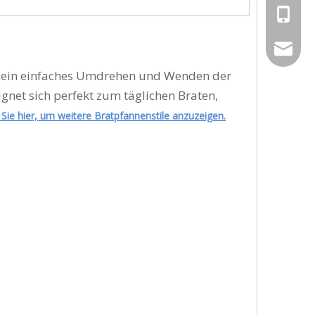
+86-189
aiyuluo
r ein einfaches Umdrehen und Wenden der
gnet sich perfekt zum täglichen Braten,
 Sie hier, um weitere Bratpfannenstile anzuzeigen.
g
t