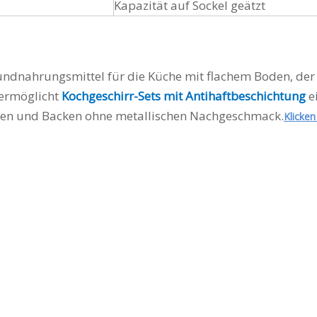
Kapazität auf Sockel geätzt
undnahrungsmittel für die Küche mit flachem Boden, de
 ermöglicht
Kochgeschirr-Sets mit Antihaftbeschichtung
ei
en und Backen ohne metallischen Nachgeschmack.
Klicken
haftbeschichtetes Topfset
geschirr-Sets mit Antihaftbeschichtun
haftbeschichtetes Topf- und Pfannense