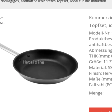
reilagiges, antihaftbeschichtetes Topfset, ideal für die Induktion
Kommerziel
Topfset, i
Modell-Nr.
Produktbes
antihaftbes
Abmessung 
THK (mm): 
Größe: 11 Z
Material: 
Finish: Her
Maße (mm):
Fallzahl (P
Menge: